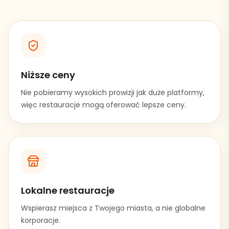
Niższe ceny
Nie pobieramy wysokich prowizji jak duże platformy,
więc restauracje mogą oferować lepsze ceny.
Lokalne restauracje
Wspierasz miejsca z Twojego miasta, a nie globalne
korporacje.