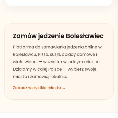
Zamów jedzenie
Bolesławiec
Platforma do zamawiania jedzenia online w
Bolesławcu
. Pizza, sushi, obiady domowe i
wiele więcej — wszystko w jednym miejscu.
Działamy w całej Polsce — wybierz swoje
miasto i zamawiaj lokalnie.
Zobacz wszystkie miasta →