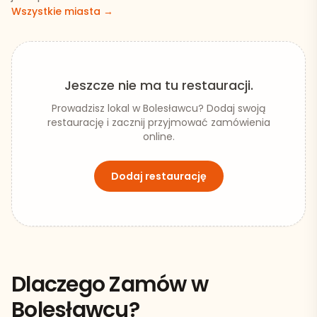
Wszystkie miasta →
Jeszcze nie ma tu restauracji.
Prowadzisz lokal w
Bolesławcu
? Dodaj swoją
restaurację i zacznij przyjmować zamówienia
online.
Dodaj restaurację
Dlaczego Zamów w
Bolesławcu
?