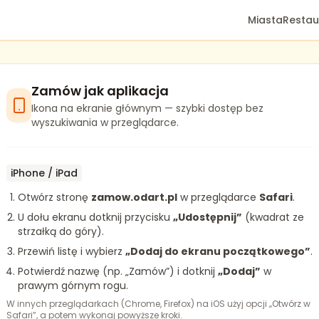
Miasta
Restau
Zamów jak aplikacja
Ikona na ekranie głównym — szybki dostęp bez
wyszukiwania w przeglądarce.
iPhone / iPad
Otwórz stronę
zamow.odart.pl
w przeglądarce
Safari
.
U dołu ekranu dotknij przycisku
„Udostępnij”
(kwadrat ze
strzałką do góry).
Przewiń listę i wybierz
„Dodaj do ekranu początkowego”
.
Potwierdź nazwę (np. „Zamów”) i dotknij
„Dodaj”
w
prawym górnym rogu.
W innych przeglądarkach (Chrome, Firefox) na iOS użyj opcji „Otwórz w
Safari”, a potem wykonaj powyższe kroki.