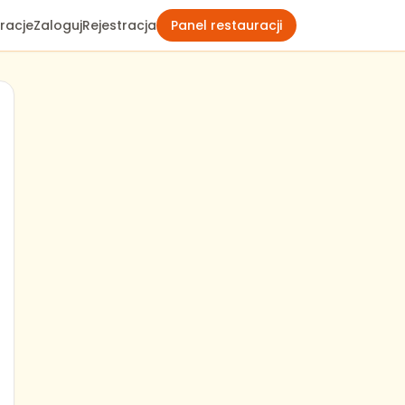
racje
Zaloguj
Rejestracja
Panel restauracji