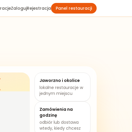
racje
Zaloguj
Rejestracja
Panel restauracji
Jaworzno
i okolice
lokalne restauracje w
jednym miejscu
Zamówienia na
godzinę
odbiór lub dostawa
wtedy, kiedy chcesz