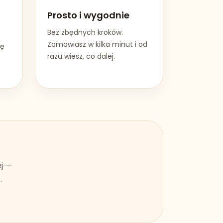
Prosto i wygodnie
Bez zbędnych kroków.
Zamawiasz w kilka minut i od
wę
razu wiesz, co dalej.
ej —
.