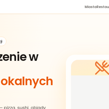
Miasta
Restau
ji
zenie w
 lokalnych
 pizza, sushi, obiady