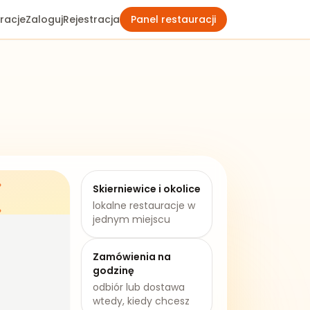
racje
Zaloguj
Rejestracja
Panel restauracji
Skierniewice
i okolice
lokalne restauracje w
jednym miejscu
Zamówienia na
godzinę
odbiór lub dostawa
wtedy, kiedy chcesz