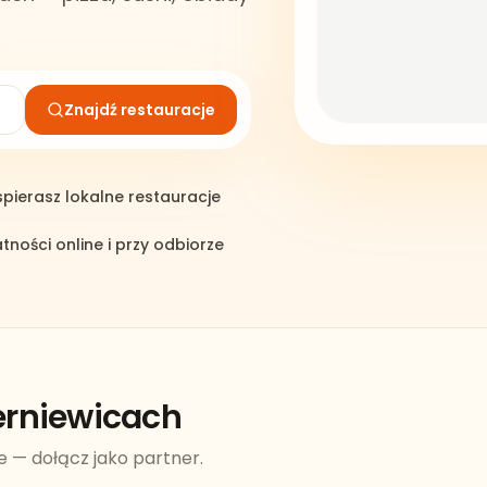
Znajdź restauracje
pierasz lokalne restauracje
atności online i przy odbiorze
erniewicach
e — dołącz jako partner.