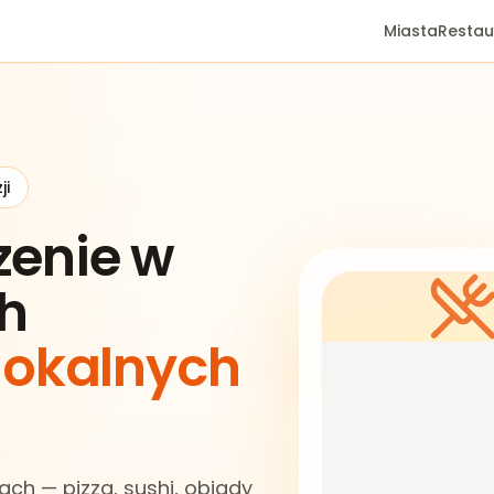
Miasta
Restau
ji
zenie w
h
 lokalnych
ach — pizza, sushi, obiady