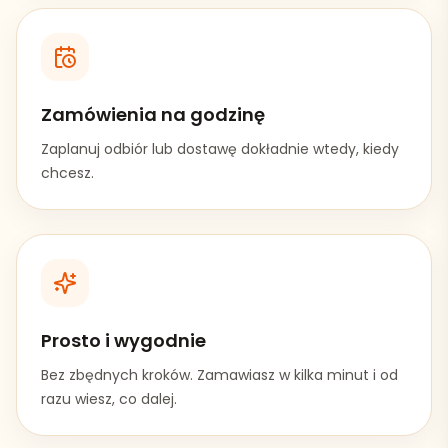
Zamówienia na godzinę
Zaplanuj odbiór lub dostawę dokładnie wtedy, kiedy
chcesz.
Prosto i wygodnie
Bez zbędnych kroków. Zamawiasz w kilka minut i od
razu wiesz, co dalej.