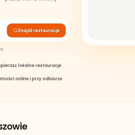
Znajdź restauracje
na
pierasz lokalne restauracje
atności online i przy odbiorze
szowie