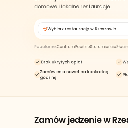
domowe i lokalne restauracje.
Wybierz restaurację w
Rzeszowie
Popularne:
Centrum
Pobitno
Staromieście
Słoci
Brak ukrytych opłat
Ws
Zamówienia nawet na konkretną
Pł
godzinę
Zamów jedzenie w Rze