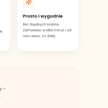
Prosto i wygodnie
Bez zbędnych kroków.
Zamawiasz w kilka minut i od
wę
razu wiesz, co dalej.
ej —
.