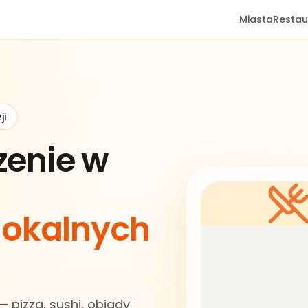
Miasta
Restau
ji
zenie w
 lokalnych
 pizza, sushi, obiady